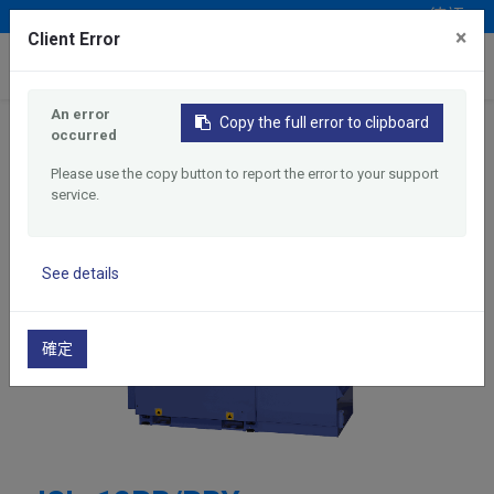
德語
×
Client Error
0
An error
Copy the full error to clipboard
occurred
首頁
產品介紹
走心式車床
JSL-12RB/RBY
Please use the copy button to report the error to your support
service.
See details
確定