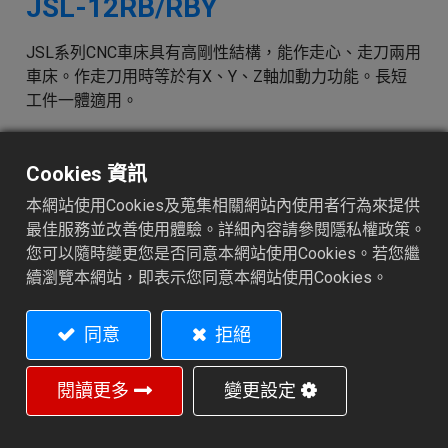
JSL-12RB/RBY
JSL系列CNC車床具有高剛性結構，能作走心、走刀兩用
車床。作走刀用時等於有X、Y、Z軸加動力功能。長短
工件一體適用。
加入詢價車
Cookies 資訊
本網站使用Cookies及蒐集相關網站內使用者行為來提供
最佳服務並改善使用體驗。詳細內容請參閱隱私權政策。
您可以隨時變更您是否同意本網站使用Cookies。若您繼
續瀏覽本網站，即表示您同意本網站使用Cookies。
特性
同意
拒絕
此機型機體結構緊湊，提供多功能操作特性。本機為汽
機車、電子、儀器及空壓零件等加工之最佳選擇。此系
閱讀更多
變更設定
列機型配置副主軸，可執行正面、背面車削。