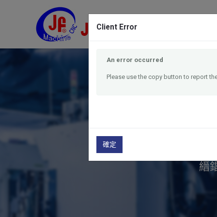
Client Error
An error occurred
Please use the copy button to report the
確定
縉錩