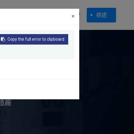
0
德語
於縉錩
聯絡我們
×
Copy the full error to clipboard
製造廠