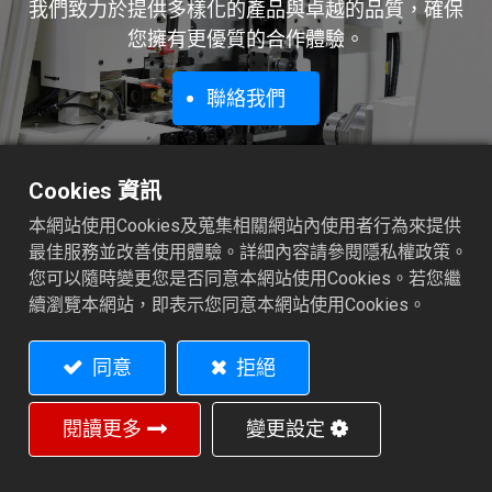
我們致力於提供多樣化的產品與卓越的品質，確保
您擁有更優質的合作體驗。
聯絡我們
Cookies 資訊
本網站使用Cookies及蒐集相關網站內使用者行為來提供
縉錩工業股份有限公司
最佳服務並改善使用體驗。詳細內容請參閱隱私權政策。
您可以隨時變更您是否同意本網站使用Cookies。若您繼
506彰化縣福興鄉橫圳巷12號
續瀏覽本網站，即表示您同意本網站使用Cookies。
+886-4-7792211
+886-4-7793386
jinnfa@ms18.hinet.net
同意
拒絕
閱讀更多
變更設定