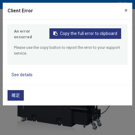
德語
×
Client Error
0
An error
Copy the full error to clipboard
occurred
首頁
產品介紹
走刀式車床
JCL-42TG/52TG/42TGM/52TGM
Please use the copy button to report the error to your support
service.
See details
確定