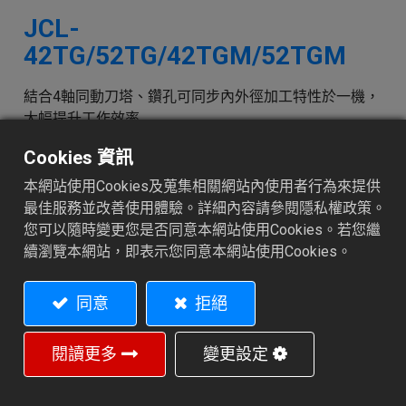
JCL-
42TG/52TG/42TGM/52TGM
結合4軸同動刀塔、鑽孔可同步內外徑加工特性於一機，
大幅提升工作效率
本機裝有鉆孔滑座，內外徑可同時加工，大幅提昇加工
Cookies 資訊
效率。
8位刀塔。
本網站使用Cookies及蒐集相關網站內使用者行為來提供
主軸可裝6"三爪夾頭或彈性筒夾。
最佳服務並改善使用體驗。詳細內容請參閱隱私權政策。
20° 斜床式床身構造，切屑排除方便。操作者更易於靠近
您可以隨時變更您是否同意本網站使用Cookies。若您繼
工件。
續瀏覽本網站，即表示您同意本網站使用Cookies。
照片所示棒材送料機為選購配備。
同意
拒絕
加入詢價車
閱讀更多
變更設定