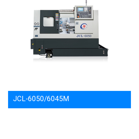
JCL-6050/6045M