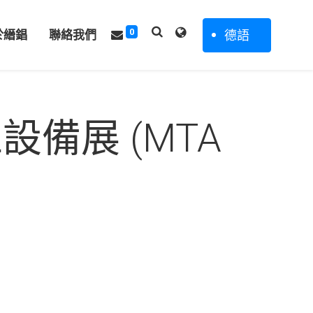
0
德語
於縉錩
聯絡我們
備展 (MTA