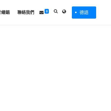
0
德語
於縉錩
聯絡我們